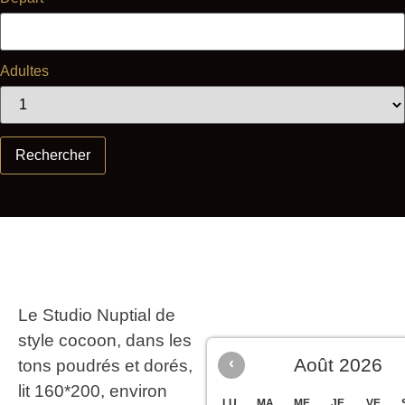
Adultes
Le Studio Nuptial de
style cocoon, dans les
‹
Août 2026
tons poudrés et dorés,
lit 160*200, environ
LU
MA
ME
JE
VE