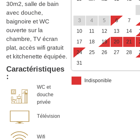
30m2, salle de bain
avec douche,
3
4
5
6
7
baignoire et WC
ouverte sur la
10
11
12
13
14
chambre, TV écran
17
18
19
20
21
plat, accès wifi gratuit
24
25
26
27
28
et kitchenette équipée.
31
Caractéristiques
:
Indisponible
WC et
douche
privée
Télévision
Wifi